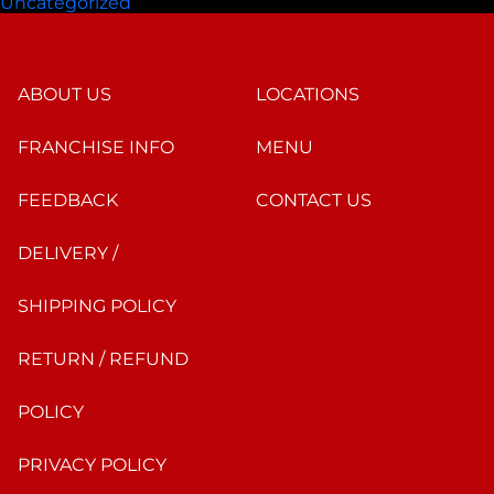
Uncategorized
ABOUT US
LOCATIONS
FRANCHISE INFO
MENU
FEEDBACK
CONTACT US
DELIVERY /
SHIPPING POLICY
RETURN / REFUND
POLICY
PRIVACY POLICY