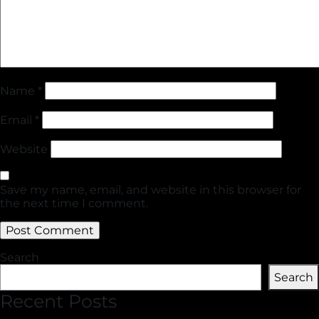
Name
*
Email
*
Website
Save my name, email, and website in this browser for
the next time I comment.
Search
Search
Recent Posts