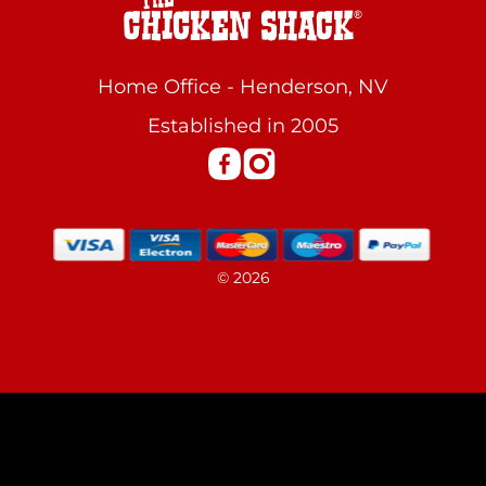
Home Office - Henderson, NV
Established in 2005
© 2026