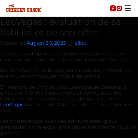
☰
LeoVegas : évaluation de sa
fiabilité et de son offre
Posted on
August 30, 2025
by
elliot
{LeoVegas est apprécié comme un leader du jeu en
ligne axé sur le mobile depuis son lancement en 2012.
Son interface se distingue par sa rapidité, mettant en
avant une technologie mobile de pointe.
En matière de offre de jeux, LeoVegas se démarque
grâce à une bibliothèque riche et variée, avec des
centaines de machines à sous, blackjack, roulette,
LeoVegas
baccarat, des tables en direct avec croupiers
réels.
Les collaborations avec des éditeurs prestigieux
garantissent une expérience visuelle et sonore haut de
gamme.