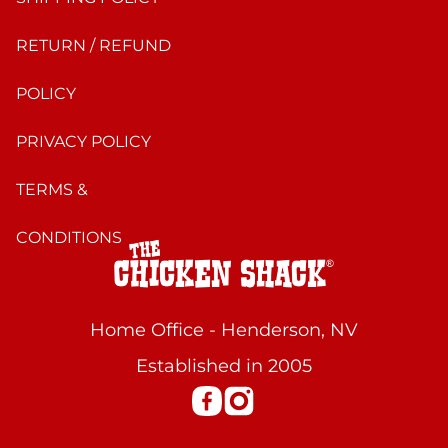
RETURN / REFUND
POLICY
PRIVACY POLICY
TERMS &
CONDITIONS
Home Office - Henderson, NV
Established in 2005