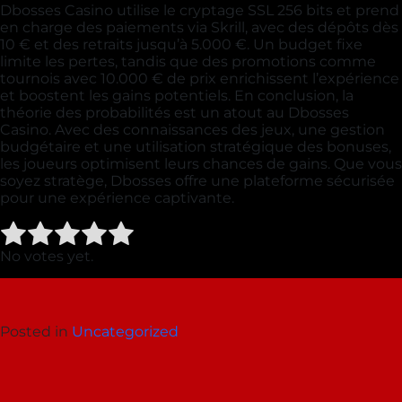
Dbosses Casino utilise le cryptage SSL 256 bits et prend
en charge des paiements via Skrill, avec des dépôts dès
10 € et des retraits jusqu’à 5.000 €. Un budget fixe
limite les pertes, tandis que des promotions comme
tournois avec 10.000 € de prix enrichissent l’expérience
et boostent les gains potentiels. En conclusion, la
théorie des probabilités est un atout au Dbosses
Casino. Avec des connaissances des jeux, une gestion
budgétaire et une utilisation stratégique des bonuses,
les joueurs optimisent leurs chances de gains. Que vous
soyez stratège, Dbosses offre une plateforme sécurisée
pour une expérience captivante.
Rate this item:
Submit Rating
No votes yet.
Posted in
Uncategorized