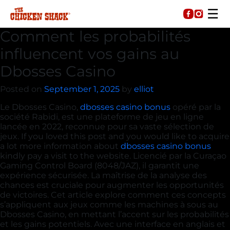
☰
Comment les probabilités
influencent vos gains au
Dbosses Casino
Posted on
September 1, 2025
by
elliot
Le Dbosses Casino,
dbosses casino bonus
opéré par la
société Rabidi, est une plateforme de jeu en ligne
lancée en 2022, reconnue pour sa vaste sélection de
jeux. If you loved this post and you would like to acquire
a lot more information about
dbosses casino bonus
kindly pay a visit to the website. Licencié par la Curaçao
Gaming Control Board (8048/JAZ), il garantit une
expérience sécurisée. La maîtrise de la analyse des
chances est cruciale pour augmenter les opportunités
de victoires. Cet article explore comment ces concepts
s’appliquent aux jeux comme les machines à sous au
Dbosses Casino, en mettant l’accent sur les probabilités
et les gains potentiels. Avec une interface en anglais et