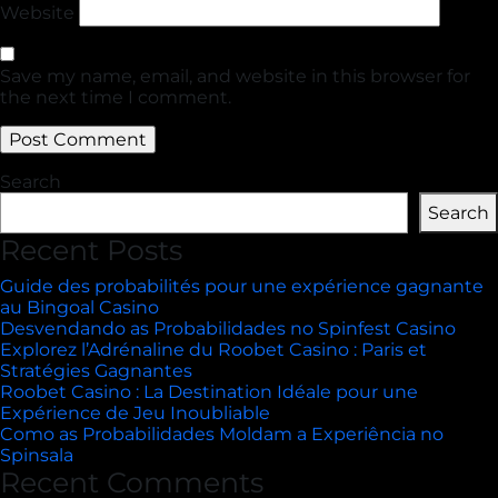
Website
Save my name, email, and website in this browser for
the next time I comment.
Search
Search
Recent Posts
Guide des probabilités pour une expérience gagnante
au Bingoal Casino
Desvendando as Probabilidades no Spinfest Casino
Explorez l’Adrénaline du Roobet Casino : Paris et
Stratégies Gagnantes
Roobet Casino : La Destination Idéale pour une
Expérience de Jeu Inoubliable
Como as Probabilidades Moldam a Experiência no
Spinsala
Recent Comments